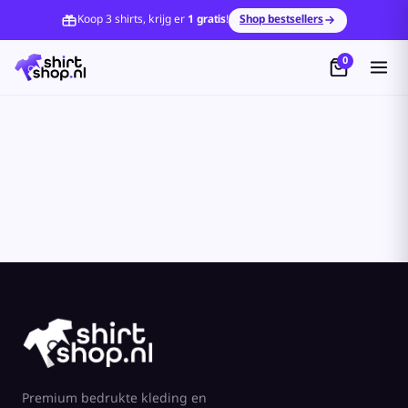
Standaard
Koop 3 shirts, krijg er
1 gratis
!
Shop bestsellers
Price: Lowest First
0
Price: Highest First
Date Added
Premium bedrukte kleding en