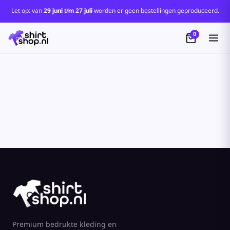
Standaard
Let op: van
29 juni t/m 27 juli
worden er geen bestellingen geproduceerd.
Price: Lowest First
0
Price: Highest First
Date Added
Premium bedrukte kleding en