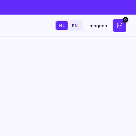
0
Inloggen
NL
EN