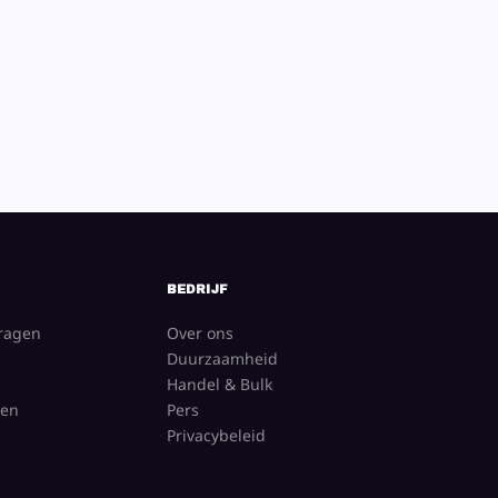
BEDRIJF
vragen
Over ons
Duurzaamheid
Handel & Bulk
gen
Pers
Privacybeleid