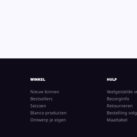
WINKEL
HULP
Nieuw binnen
Veelgestelde 
Bestsellers
Bezorginfo
Seizoen
Retourneren
Blanco producten
Bestelling vol
Ontwerp je eigen
Maattabel