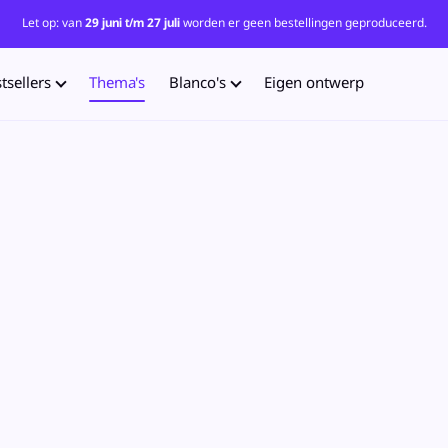
Let op: van
29 juni t/m 27 juli
worden er geen bestellingen geproduceerd.
tsellers
Thema's
Blanco's
Eigen ontwerp