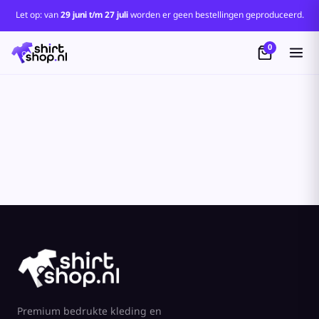
Standaard
Let op: van
29 juni t/m 27 juli
worden er geen bestellingen geproduceerd.
Price: Lowest First
0
Price: Highest First
Date Added
Premium bedrukte kleding en