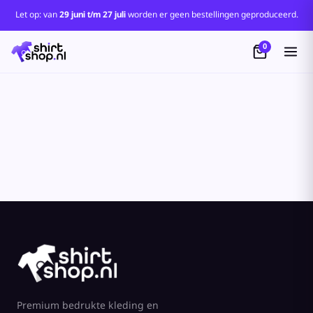
Standaard
Let op: van
29 juni t/m 27 juli
worden er geen bestellingen geproduceerd.
Price: Lowest First
0
Price: Highest First
Date Added
Premium bedrukte kleding en