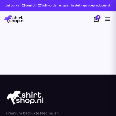
Standaard
Let op: van
29 juni t/m 27 juli
worden er geen bestellingen geproduceerd.
Price: Lowest First
0
Price: Highest First
Date Added
Premium bedrukte kleding en