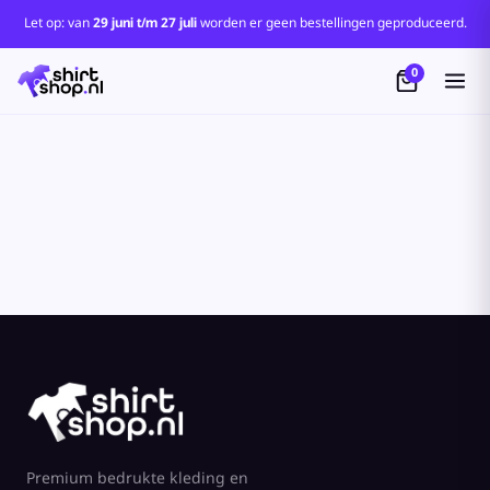
Standaard
Let op: van
29 juni t/m 27 juli
worden er geen bestellingen geproduceerd.
Price: Lowest First
0
Price: Highest First
Date Added
Premium bedrukte kleding en