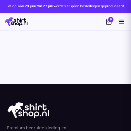
Standaard
Let op: van
29 juni t/m 27 juli
worden er geen bestellingen geproduceerd.
Price: Lowest First
0
Price: Highest First
Date Added
Premium bedrukte kleding en