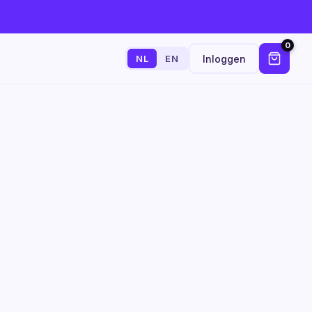
0
Inloggen
NL
EN