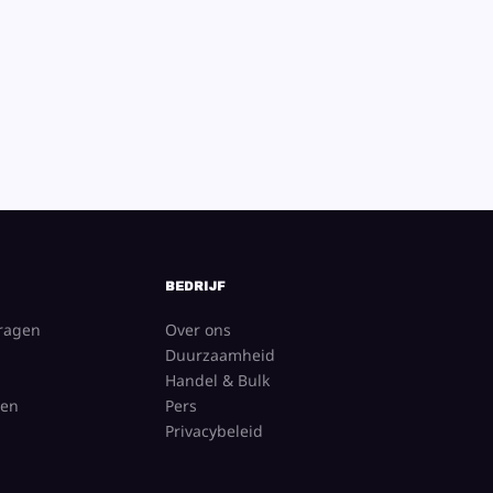
BEDRIJF
vragen
Over ons
Duurzaamheid
Handel & Bulk
gen
Pers
Privacybeleid