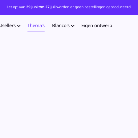
Let op: van
29 juni t/m 27 juli
worden er geen bestellingen geproduceerd.
tsellers
Thema's
Blanco's
Eigen ontwerp