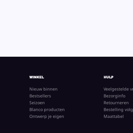
WINKEL
HULP
Nieuw binnen
Veelgestelde 
Bestsellers
Bezorginfo
Seizoen
Retourneren
Blanco producten
Bestelling vol
Ontwerp je eigen
Maattabel