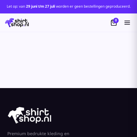
Standaard
Let op: van
29 juni t/m 27 juli
worden er geen bestellingen geproduceerd.
Price: Lowest First
0
Price: Highest First
Date Added
Premium bedrukte kleding en