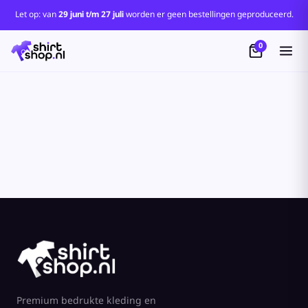
Standaard
Let op: van
29 juni t/m 27 juli
worden er geen bestellingen geproduceerd.
Price: Lowest First
0
Price: Highest First
Date Added
Premium bedrukte kleding en