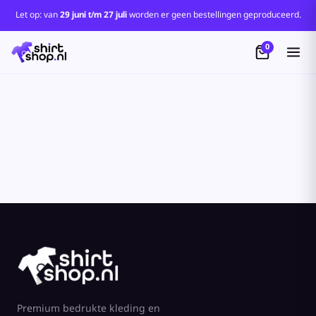
Standaard
Let op: van
29 juni t/m 27 juli
worden er geen bestellingen geproduceerd.
Price: Lowest First
0
Price: Highest First
Date Added
Premium bedrukte kleding en