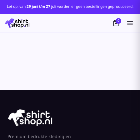
Let op: van
29 juni t/m 27 juli
worden er geen bestellingen geproduceerd.
0
Premium bedrukte kleding en