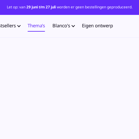
Let op: van
29 juni t/m 27 juli
worden er geen bestellingen geproduceerd.
tsellers
Thema's
Blanco's
Eigen ontwerp