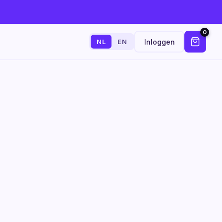
0
Inloggen
NL
EN