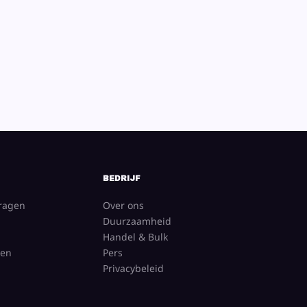
BEDRIJF
vragen
Over ons
Duurzaamheid
Handel & Bulk
gen
Pers
Privacybeleid