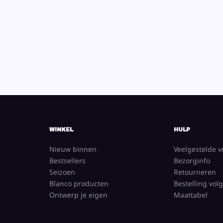
WINKEL
HULP
Nieuw binnen
Veelgestelde 
Bestsellers
Bezorginfo
Seizoen
Retourneren
Blanco producten
Bestelling vol
Ontwerp je eigen
Maattabel