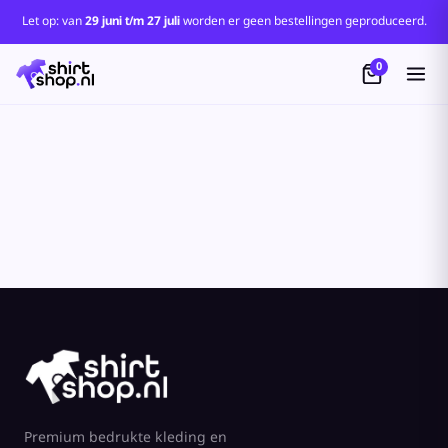
Standaard
Let op: van
29 juni t/m 27 juli
worden er geen bestellingen geproduceerd.
Price: Lowest First
0
Price: Highest First
Date Added
Premium bedrukte kleding en