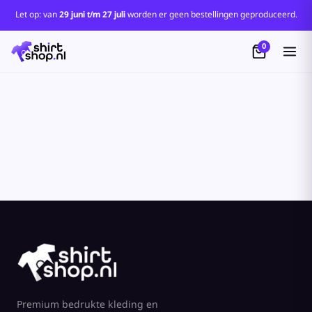
Standaard
Let op: van
29 juni t/m 27 juli
worden er geen bestellingen geproduceerd.
Price: Lowest First
0
Price: Highest First
Date Added
Premium bedrukte kleding en