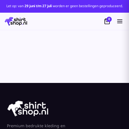
Standaard
Let op: van
29 juni t/m 27 juli
worden er geen bestellingen geproduceerd.
Price: Lowest First
0
Price: Highest First
Date Added
Premium bedrukte kleding en