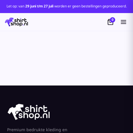
Standaard
Let op: van
29 juni t/m 27 juli
worden er geen bestellingen geproduceerd.
Price: Lowest First
0
Price: Highest First
Date Added
Premium bedrukte kleding en