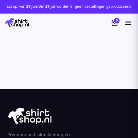
Standaard
Let op: van
29 juni t/m 27 juli
worden er geen bestellingen geproduceerd.
Price: Lowest First
0
Price: Highest First
Date Added
Premium bedrukte kleding en