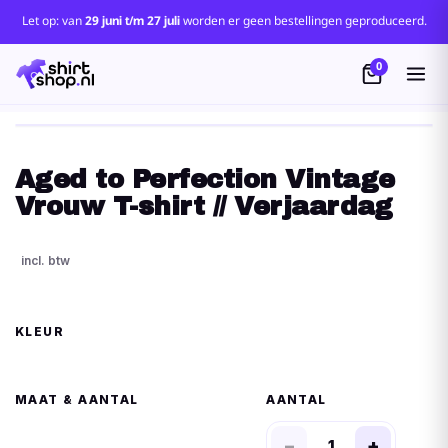
Let op: van
29 juni t/m 27 juli
worden er geen bestellingen geproduceerd.
0
Aged to Perfection Vintage
Vrouw T-shirt // Verjaardag
KLEUR
MAAT
AANTAL
−
+