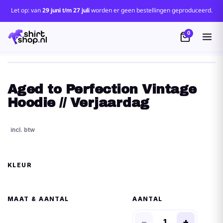
Let op: van
29 juni t/m 27 juli
worden er geen bestellingen geproduceerd.
0
Aged to Perfection Vintage
Hoodie // Verjaardag
KLEUR
MAAT
AANTAL
−
+