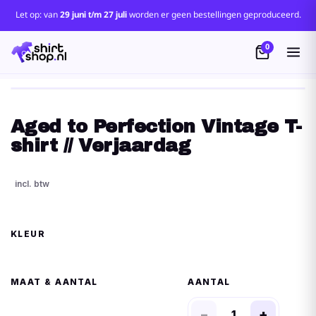
Let op: van
29 juni t/m 27 juli
worden er geen bestellingen geproduceerd.
0
Aged to Perfection Vintage T-
shirt // Verjaardag
KLEUR
MAAT
AANTAL
−
+