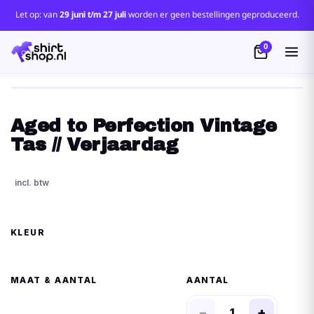
Let op: van
29 juni t/m 27 juli
worden er geen bestellingen geproduceerd.
0
Aged to Perfection Vintage
Tas // Verjaardag
KLEUR
MAAT
AANTAL
−
+