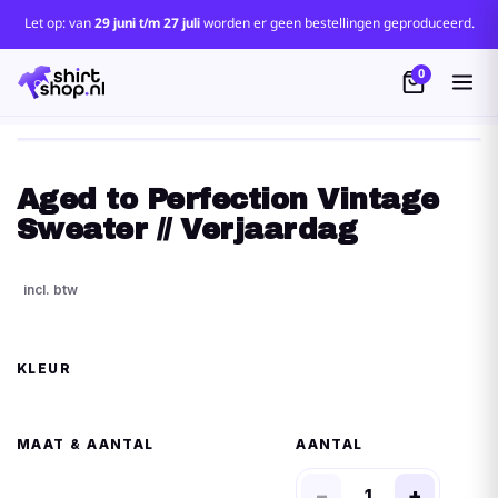
Let op: van
29 juni t/m 27 juli
worden er geen bestellingen geproduceerd.
0
Aged to Perfection Vintage
Sweater // Verjaardag
KLEUR
MAAT
AANTAL
−
+