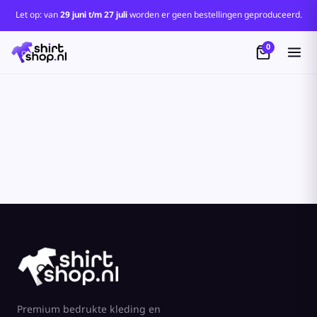
Standaard
Let op: van
29 juni t/m 27 juli
worden er geen bestellingen geproduceerd.
Price: Lowest First
0
Price: Highest First
Date Added
Premium bedrukte kleding en