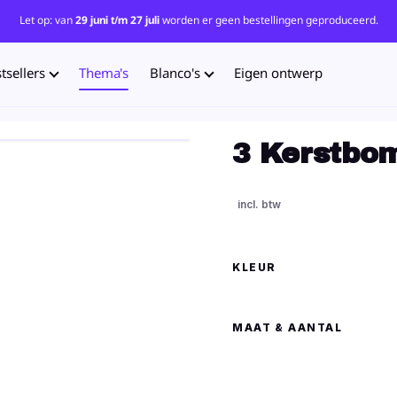
Let op: van
29 juni t/m 27 juli
worden er geen bestellingen geproduceerd.
tsellers
Thema's
Blanco's
Eigen ontwerp
3 Kerstbom
KLEUR
MAAT