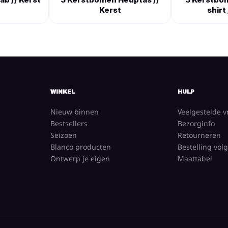
Kerst
shirt
WINKEL
HULP
Nieuw binnen
Veelgestelde 
Bestsellers
Bezorginfo
Seizoen
Retourneren
Blanco producten
Bestelling vol
Ontwerp je eigen
Maattabel