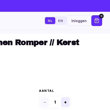
0
Inloggen
NL
EN
en Romper // Kerst
AANTAL
−
+