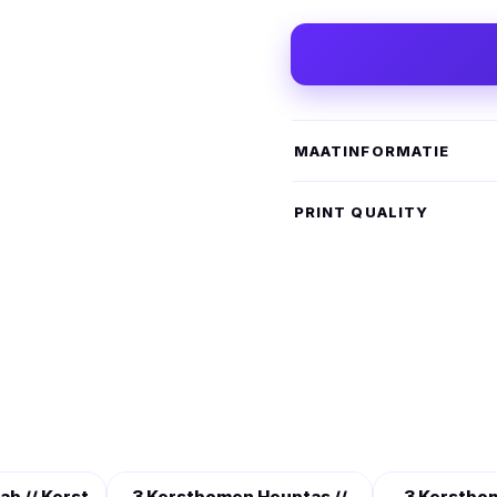
MAATINFORMATIE
PRINT QUALITY
b // Kerst
3 Kerstbomen Heuptas //
3 Kerstbo