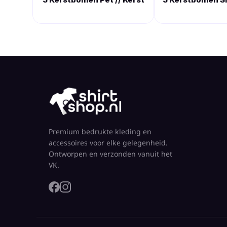
Premium bedrukte kleding en
accessoires voor elke gelegenheid.
Ontworpen en verzonden vanuit het
VK.