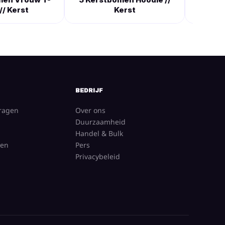
 // Kerst
Kerst
BEDRIJF
vragen
Over ons
Duurzaamheid
Handel & Bulk
gen
Pers
Privacybeleid