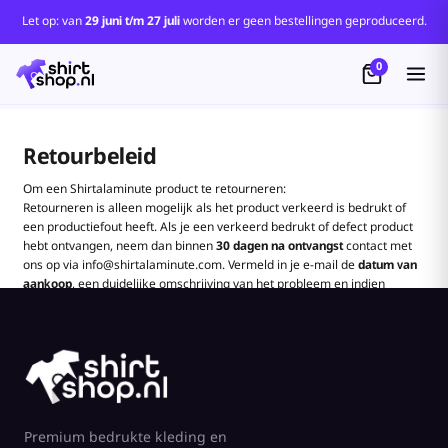
Let op: van
29 juni t/m 27 juli
worden er geen bestellingen geproduceerd.
0
Retourbeleid
Om een Shirtalaminute product te retourneren:
Retourneren is alleen mogelijk als het product verkeerd is bedrukt of
een productiefout heeft. Als je een verkeerd bedrukt of defect product
hebt ontvangen, neem dan binnen
30 dagen na ontvangst
contact met
ons op via
info@shirtalaminute.com
. Vermeld in je e-mail de
datum van
aankoop
, een duidelijke omschrijving van het probleem en indien
mogelijk foto's van het defect.
Wat kan worden geretourneerd:
Producten met een
drukfout
.
Producten met
fabricagefouten
of
slechte kwaliteit
die afwijkt van
de bestelling.
Wat kan niet worden geretourneerd:
Premium bedrukte kleding en