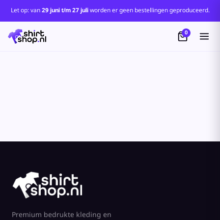
Standaard
Let op: van
29 juni t/m 27 juli
worden er geen bestellingen geproduceerd.
Price: Lowest First
0
Price: Highest First
Date Added
Premium bedrukte kleding en