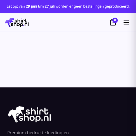
Standaard
Let op: van
29 juni t/m 27 juli
worden er geen bestellingen geproduceerd.
Price: Lowest First
0
Price: Highest First
Date Added
Premium bedrukte kleding en