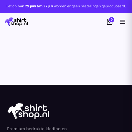
Standaard
Let op: van
29 juni t/m 27 juli
worden er geen bestellingen geproduceerd.
Price: Lowest First
0
Price: Highest First
Date Added
Premium bedrukte kleding en