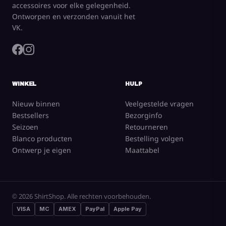
accessoires voor elke gelegenheid.
Ontworpen en verzonden vanuit het
VK.
WINKEL
HULP
Nieuw binnen
Veelgestelde vragen
Bestsellers
Bezorginfo
Seizoen
Retourneren
Blanco producten
Bestelling volgen
Ontwerp je eigen
Maattabel
CREATE NOW
Alles bekijken
© 2026 ShirtShop. Alle rechten voorbehouden.
Print
uncategorized
VISA
MC
AMEX
PayPal
Apple Pay
Mens