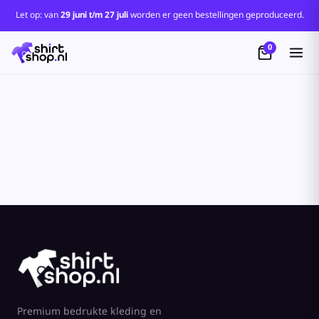
Let op: van
29 juni t/m 27 juli
worden er geen bestellingen geproduceerd.
0
Premium bedrukte kleding en