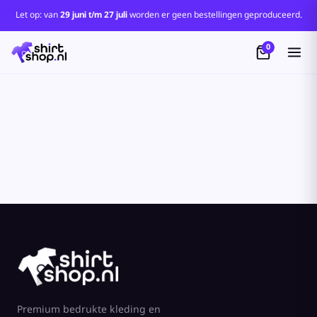
Standaard
Let op: van
29 juni t/m 27 juli
worden er geen bestellingen geproduceerd.
Price: Lowest First
0
Price: Highest First
Date Added
Premium bedrukte kleding en