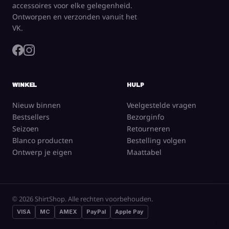
accessoires voor elke gelegenheid.
Ontworpen en verzonden vanuit het
VK.
WINKEL
HULP
Nieuw binnen
Veelgestelde vragen
Bestsellers
Bezorginfo
Seizoen
Retourneren
Blanco producten
Bestelling volgen
Ontwerp je eigen
Maattabel
CREATE NOW
© 2026 ShirtShop. Alle rechten voorbehouden.
VISA
MC
AMEX
PayPal
Apple Pay
Alles bekijken
Print