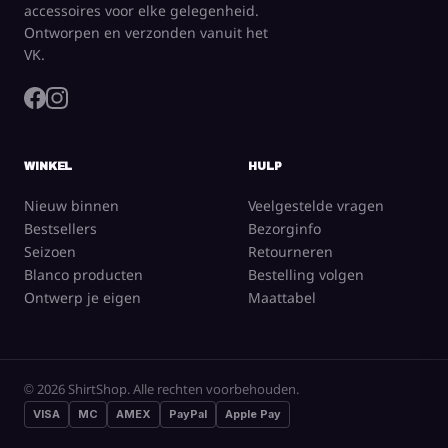
accessoires voor elke gelegenheid.
Ontworpen en verzonden vanuit het
VK.
POSTNL
VERZENDING NAAR PLAATSELIJK:
DRENTHE, FLEVOLAND, FRIESLAND,
GELDERLAND, LIMBURG, NOORD BRABANT, NOORD HOLLAND, OVERIJSSEL,
UTRECHT, ZEELAND, ZUID HOLLAND
PRIJS OPBOUW
WINKEL
HULP
ALLE PRODUCTEN
- BEREKEND PER GEWICHT
Handelingskosten
€0 EUR
Nieuw binnen
Veelgestelde vragen
Bestsellers
Bezorginfo
Van (kg)
Tot (kg)
Prijs
Seizoen
Retourneren
0.01
4.99
€8,47 EUR
Blanco producten
Bestelling volgen
5.0
9.99
€12,10 EUR
Ontwerp je eigen
Maattabel
10.0
28.99
€18,15 EUR
29.0
oneindig
€24,20 EUR
© 2026 ShirtShop. Alle rechten voorbehouden.
DHL
VISA
MC
AMEX
PayPal
Apple Pay