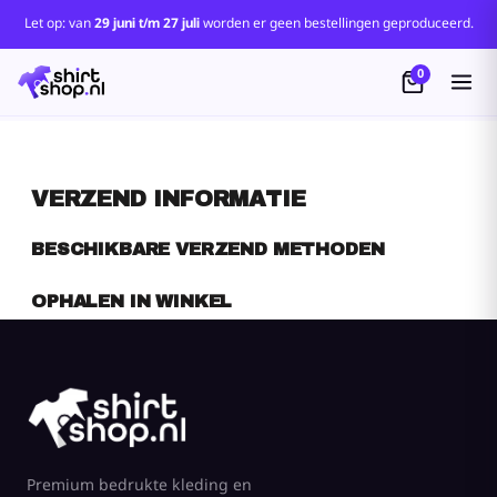
Let op: van
29 juni t/m 27 juli
worden er geen bestellingen geproduceerd.
0
VERZEND INFORMATIE
BESCHIKBARE VERZEND METHODEN
OPHALEN IN WINKEL
VERZENDING NAAR PLAATSELIJK:
ALLE PROVINCIES
PRIJS OPBOUW
ALLE PRODUCTEN
- BEREKEND PER AANTAL
Handelingskosten
€0 EUR
Van (items)
Tot (items)
Prijs
Premium bedrukte kleding en
1.0
oneindig
€0 EUR