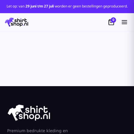
Standaard
Let op: van
29 juni t/m 27 juli
worden er geen bestellingen geproduceerd.
Price: Lowest First
0
Price: Highest First
Date Added
Premium bedrukte kleding en