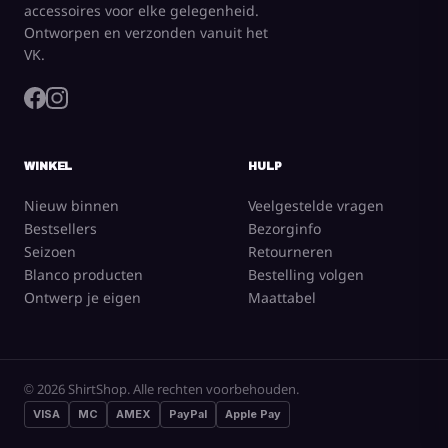
accessoires voor elke gelegenheid.
Ontworpen en verzonden vanuit het
VK.
WINKEL
HULP
Nieuw binnen
Veelgestelde vragen
Bestsellers
Bezorginfo
Seizoen
Retourneren
Blanco producten
Bestelling volgen
Ontwerp je eigen
Maattabel
CREATE NOW
Alles bekijken
© 2026 ShirtShop. Alle rechten voorbehouden.
Print
uncategorized
VISA
MC
AMEX
PayPal
Apple Pay
Mens