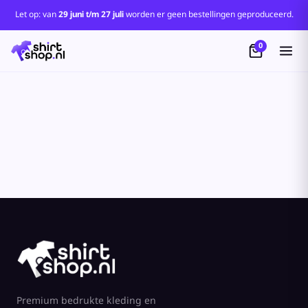
Standaard
Let op: van
29 juni t/m 27 juli
worden er geen bestellingen geproduceerd.
Price: Lowest First
0
Price: Highest First
Date Added
Premium bedrukte kleding en