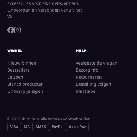
accessoires voor elke gelegenheid.
Ontworpen en verzonden vanuit het
VK.
WINKEL
HULP
Nieuw binnen
Veelgestelde vragen
Bestsellers
Bezorginfo
Seizoen
Retourneren
Blanco producten
Bestelling volgen
Ontwerp je eigen
Maattabel
CREATE NOW
© 2026 ShirtShop. Alle rechten voorbehouden.
VISA
MC
AMEX
PayPal
Apple Pay
Alles bekijken
Print