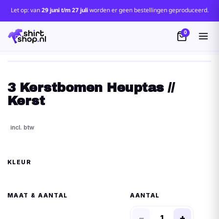
Let op: van
29 juni t/m 27 juli
worden er geen bestellingen geproduceerd.
0
3 Kerstbomen Heuptas //
Kerst
KLEUR
MAAT
AANTAL
−
+