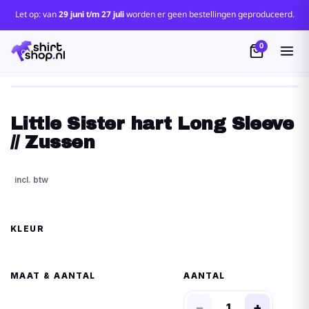
Let op: van
29 juni t/m 27 juli
worden er geen bestellingen geproduceerd.
0
Little Sister hart Long Sleeve
// Zussen
KLEUR
MAAT
AANTAL
−
+