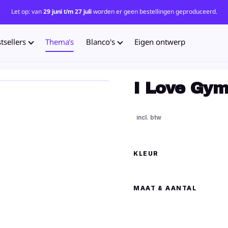
Let op: van
29 juni t/m 27 juli
worden er geen bestellingen geproduceerd.
tsellers
Thema's
Blanco's
Eigen ontwerp
I Love Gym
KLEUR
MAAT