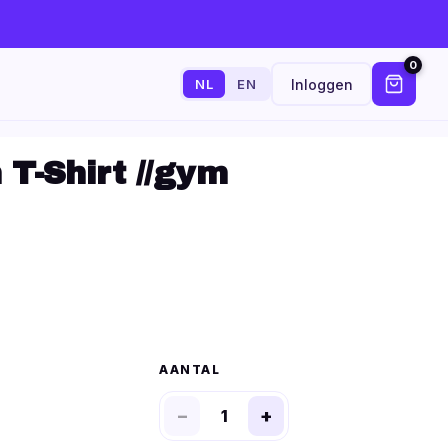
0
Inloggen
NL
EN
 T-Shirt //gym
AANTAL
−
+