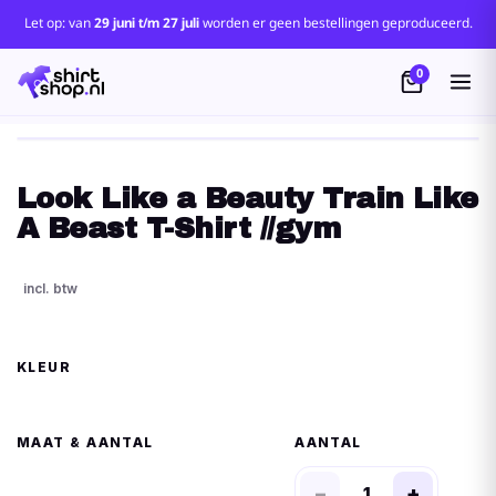
Let op: van
29 juni t/m 27 juli
worden er geen bestellingen geproduceerd.
0
Look Like a Beauty Train Like
A Beast T-Shirt //gym
KLEUR
MAAT
AANTAL
−
+