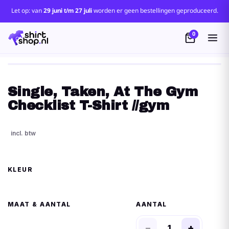
Let op: van
29 juni t/m 27 juli
worden er geen bestellingen geproduceerd.
0
Single, Taken, At The Gym
Checklist T-Shirt //gym
KLEUR
MAAT
AANTAL
−
+