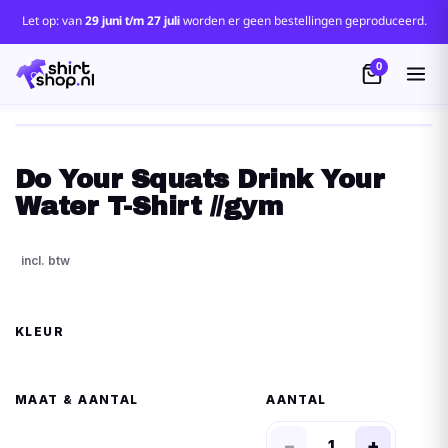
Let op: van
29 juni t/m 27 juli
worden er geen bestellingen geproduceerd.
0
Do Your Squats Drink Your
Water T-Shirt //gym
KLEUR
MAAT
AANTAL
−
+