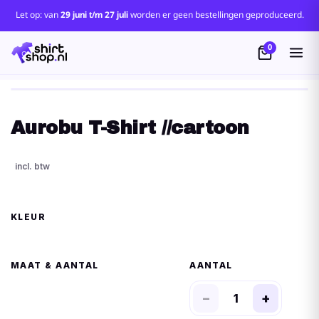
Let op: van
29 juni t/m 27 juli
worden er geen bestellingen geproduceerd.
0
Aurobu T-Shirt //cartoon
KLEUR
MAAT
AANTAL
−
+