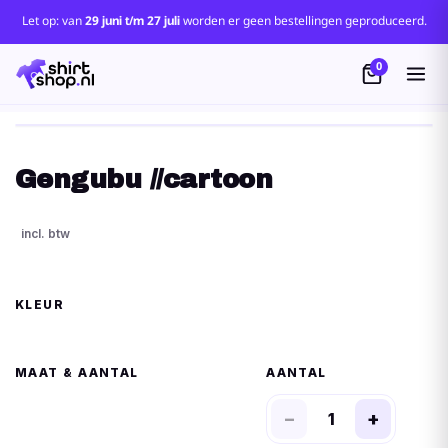
Let op: van
29 juni t/m 27 juli
worden er geen bestellingen geproduceerd.
0
Gengubu //cartoon
KLEUR
MAAT
AANTAL
−
+