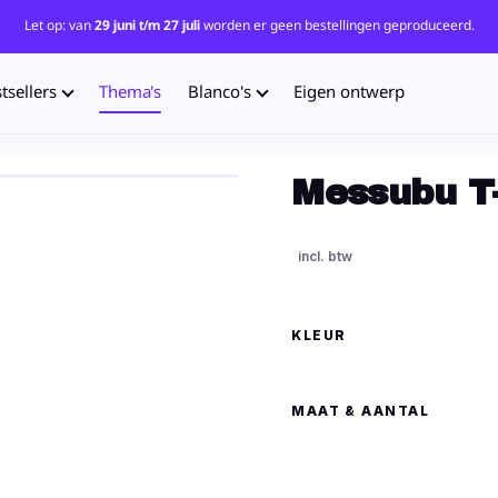
Let op: van
29 juni t/m 27 juli
worden er geen bestellingen geproduceerd.
tsellers
Thema's
Blanco's
Eigen ontwerp
Messubu T-
KLEUR
MAAT