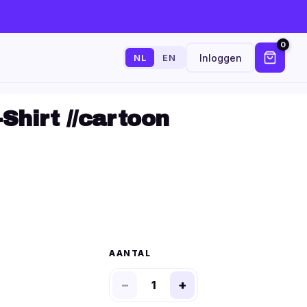
0
Inloggen
NL
EN
Shirt //cartoon
AANTAL
−
+