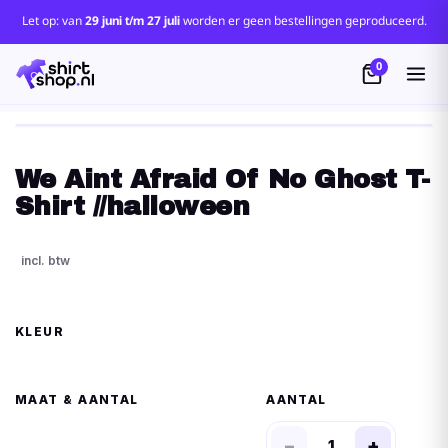
Let op: van
29 juni t/m 27 juli
worden er geen bestellingen geproduceerd.
0
We Aint Afraid Of No Ghost T-
Shirt //halloween
KLEUR
MAAT
AANTAL
−
+