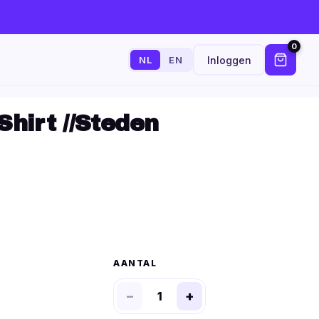
0
Inloggen
NL
EN
Shirt //Steden
AANTAL
−
+