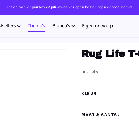
Let op: van
29 juni t/m 27 juli
worden er geen bestellingen geproduceerd.
tsellers
Thema's
Blanco's
Eigen ontwerp
Rug Life T-
KLEUR
MAAT