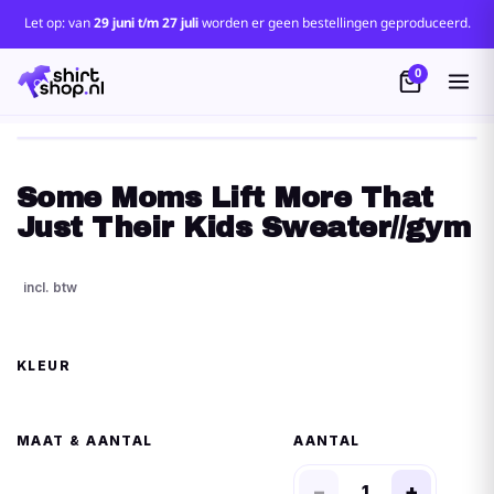
Let op: van
29 juni t/m 27 juli
worden er geen bestellingen geproduceerd.
0
Some Moms Lift More That
Just Their Kids Sweater//gym
KLEUR
MAAT
AANTAL
−
+