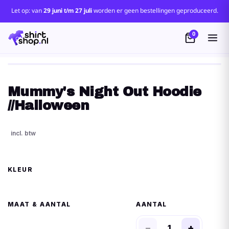
Let op: van
29 juni t/m 27 juli
worden er geen bestellingen geproduceerd.
0
Mummy's Night Out Hoodie
//Halloween
KLEUR
MAAT
AANTAL
−
+