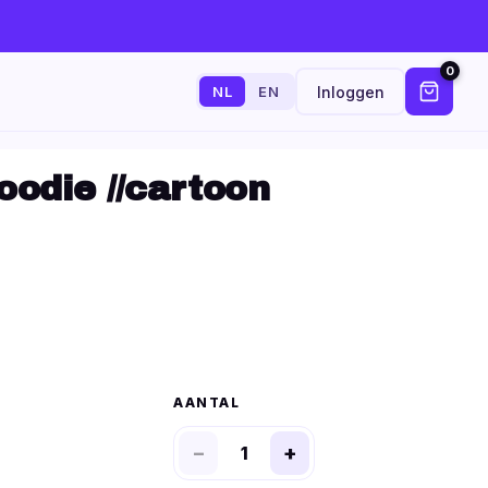
0
Inloggen
NL
EN
odie //cartoon
AANTAL
−
+