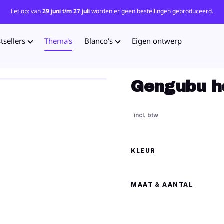
Let op: van
29 juni t/m 27 juli
worden er geen bestellingen geproduceerd.
tsellers
Thema's
Blanco's
Eigen ontwerp
Gengubu ho
KLEUR
MAAT