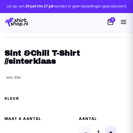
Let op: van
29 juni t/m 27 juli
worden er geen bestellingen geproduceerd.
0
Sint &Chill T-Shirt
//sinterklaas
KLEUR
MAAT
AANTAL
−
+